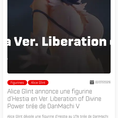
10/07/2026
Figurines
Alice Glint
Alice Glint annonce une figurine
d'Hestia en Ver. Liberation of Divine
Power tirée de DanMachi V
Alice Glint dévoile une figurine d'Hestia au 1/7e tirée de DanMachi