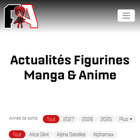
Cookies management panel
Actualités Figurines
Manga & Anime
Année de sortie
Tout
2027
2026
2025
Plus
Tout
Alice Glint
Alpha Satellite
Alphamax