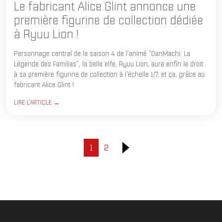
Le fabricant Alice Glint annonce une
première figurine de collection dédiée
à Ryuu Lion !
Personnage central de la saison 4 de l'animé "DanMachi: La
Légende des Familias", la belle elfe, Ryuu Lion, aura enfin le droit
à sa première figurine de collection à l'échelle 1/7, et ça, grâce au
fabricant Alice Glint !
LIRE L'ARTICLE →
1
2