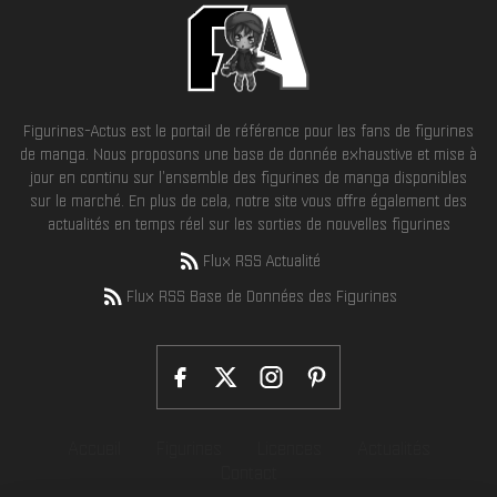
Figurines-Actus est le portail de référence pour les fans de figurines
de manga. Nous proposons une base de donnée exhaustive et mise à
jour en continu sur l'ensemble des figurines de manga disponibles
sur le marché. En plus de cela, notre site vous offre également des
actualités en temps réel sur les sorties de nouvelles figurines
Flux RSS Actualité
Flux RSS Base de Données des Figurines
Accueil
Figurines
Licences
Actualités
Contact