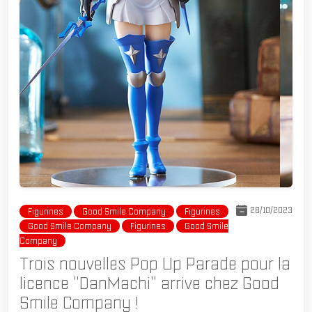
28/10/2023
Figurines
Good Smile Company
Figurines
Good Smile Company
Figurines
Good Smile
Company
Trois nouvelles Pop Up Parade pour la
licence "DanMachi" arrive chez Good
Smile Company !