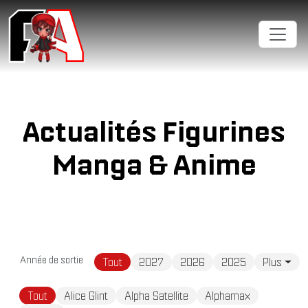
Cookies management panel
Actualités Figurines
Manga & Anime
Année de sortie
Tout
2027
2026
2025
Plus
Tout
Alice Glint
Alpha Satellite
Alphamax