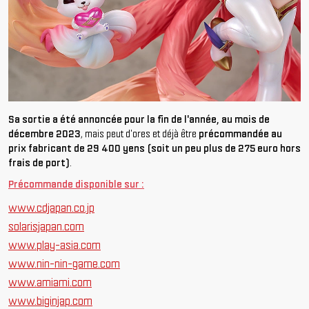
Sa sortie a été annoncée pour la fin de l'année, au mois de
décembre 2023
, mais peut d'ores et déjà être
précommandée au
prix fabricant de 29 400 yens (soit un peu plus de 275 euro hors
frais de port)
.
Précommande disponible sur :
www.cdjapan.co.jp
solarisjapan.com
www.play-asia.com
www.nin-nin-game.com
www.amiami.com
www.biginjap.com