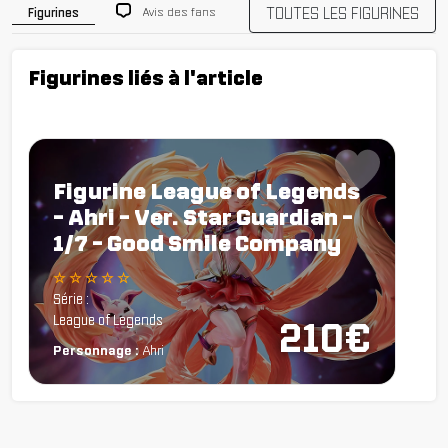
TOUTES LES FIGURINES
Avis des fans
Figurines
Figurines liés à l'article
Figurine League of Legends
- Ahri - Ver. Star Guardian -
1/7 - Good Smile Company
☆ ☆ ☆ ☆ ☆
Série :
League of Legends
210€
Personnage :
Ahri