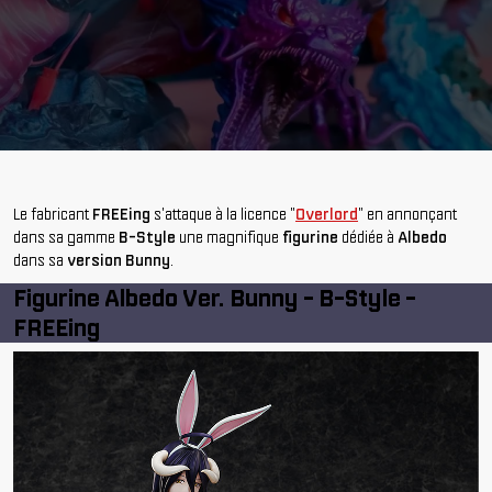
Le fabricant
FREEing
s'attaque à la licence "
Overlord
" en annonçant
dans sa gamme
B-Style
une magnifique
figurine
dédiée à
Albedo
dans sa
version Bunny
.
Figurine Albedo Ver. Bunny - B-Style -
FREEing