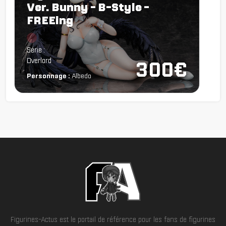
Ver. Bunny - B-Style -
FREEing
Chargement...
Série :
Overlord
300€
Personnage :
Albedo
Figurines-Actus est le portail de référence pour les fans de figurines