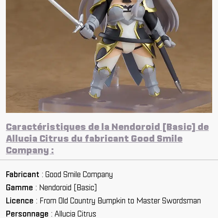
Caractéristiques de la Nendoroid [Basic] de
Allucia Citrus du fabricant Good Smile
Company :
Fabricant
: Good Smile Company
Gamme
: Nendoroid [Basic]
Licence
: From Old Country Bumpkin to Master Swordsman
Personnage
: Allucia Citrus