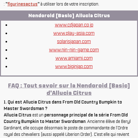
:
"
figurinesactus
"
à utiliser lors de votre inscription.
Nendoroid [Basic] Allucia Citrus
www.cdjapan.co.jp
www.play-asia.com
solarisjapan.com
www.nin-nin-game.com
www.amiami.com
www.biginjap.com
FAQ : Tout savoir sur la Nendoroid [Basic]
d'Allucia Citrus
1. Qui est Allucia Citrus dans From Old Country Bumpkin to
Master Swordsman ?
Allucia Citrus
est un
personnage principal de la série From Old
Country Bumpkin to Master Swordsman
. Ancienne élève de Beryl
Gardinant, elle occupe désormais le poste de commandante de l’Ordre
royal des chevaliers (aussi appelé Liberion Order). C’est elle qui revient