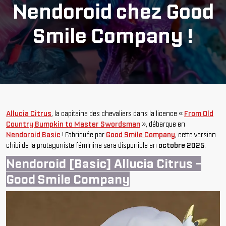
Nendoroid chez Good
Smile Company !
Allucia Citrus
, la capitaine des chevaliers dans la licence «
From Old
Country Bumpkin to Master Swordsman
», débarque en
Nendoroid Basic
! Fabriquée par
Good Smile Company
, cette version
chibi de la protagoniste féminine sera disponible en
octobre 2025
.
Nendoroid [Basic] Allucia Citrus -
Good Smile Company