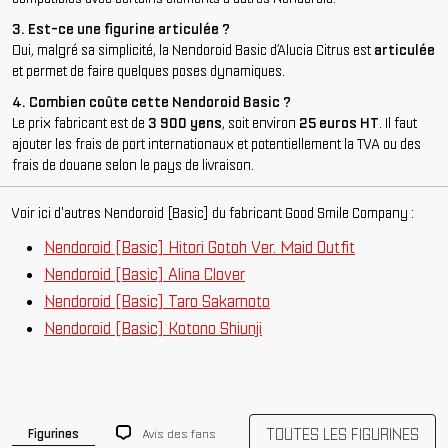
3. Est-ce une figurine articulée ?
Oui, malgré sa simplicité, la Nendoroid Basic d’Alucia Citrus est
articulée
et permet de faire quelques poses dynamiques.
4. Combien coûte cette Nendoroid Basic ?
Le prix fabricant est de
3 900 yens
, soit environ
25 euros HT
. Il faut
ajouter les frais de port internationaux et potentiellement la TVA ou des
frais de douane selon le pays de livraison.
Voir ici d'autres Nendoroid [Basic] du fabricant Good Smile Company :
Nendoroid [Basic] Hitori Gotoh Ver. Maid Outfit
Nendoroid [Basic] Alina Clover
Nendoroid [Basic] Taro Sakamoto
Nendoroid [Basic] Kotono Shiunji
TOUTES LES FIGURINES
Avis des fans
Figurines