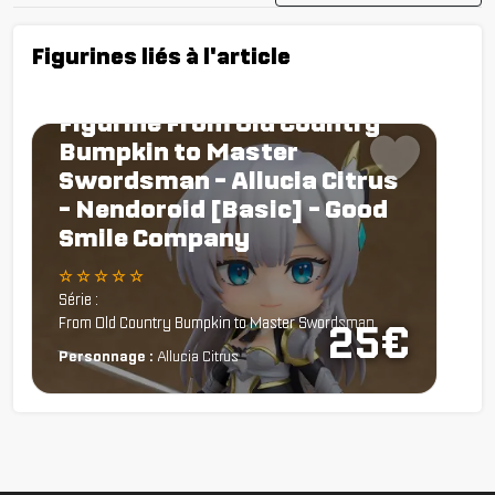
Figurines liés à l'article
Figurine From Old Country
Bumpkin to Master
Swordsman - Allucia Citrus
- Nendoroid [Basic] - Good
Smile Company
☆ ☆ ☆ ☆ ☆
Série :
From Old Country Bumpkin to Master Swordsman
25€
Personnage :
Allucia Citrus