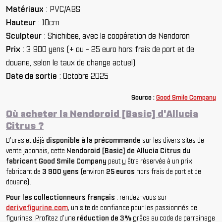
Matériaux
: PVC/ABS
Hauteur
: 10cm
Sculpteur
: Shichibee, avec la coopération de Nendoron
Prix
: 3 900 yens (+ ou - 25 euro hors frais de port et de
douane, selon le taux de change actuel)
Date de sortie
: Octobre 2025
So
urce :
Good Smile Company
Où acheter la Nendoroid [Basic] d'Allucia
Citrus ?
D'ores et déjà
disponible à la précommande
sur les divers sites de
vente japonais, cette
Nendoroid [Basic] de Allucia Citrus du
fabricant Good Smile Company
peut y être réservée à un prix
fabricant de
3 900 yens
(environ
25 euros
hors frais de port et de
douane).
Pour les collectionneurs français
: rendez-vous sur
derivefigurine.com
, un site de confiance pour les passionnés de
figurines. Profitez d'une
réduction de 3%
grâce au code de parrainage