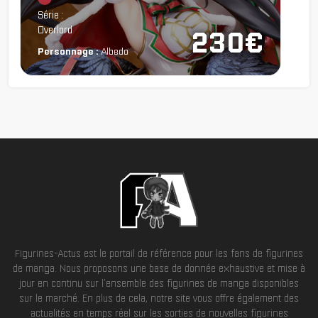
Série :
Overlord
230€
Personnage :
Albedo
Figurines-Actus est le portail de référence pour les fans de figurines
de manga. Nous proposons une base de donnée exhaustive et mise à
jour en continu sur l'ensemble des figurines de manga disponibles
sur le marché. En plus de cela, notre site vous offre également des
actualités en temps réel sur les sorties de nouvelles figurines