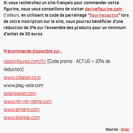
Si vous recherchez un site français pour commander cette
figurine, nous vous conseillons de visiter
derivefigurine.com
.
D'ailleurs,
en utilisant le code de parrainage "
figurinesactus
" lors
de votre inscription sur le site, vous pourrez bénéficier d'une
réduction de 3% sur l'ensemble des produits pour un minimum
d'achat de 30 euros
.
Précommande disponible sur :
nipponfigures.com/fr/
(Code promo : ACTUS = 10% de
réduction)
www.cdjapan.co.jp
www.play-asia.com
solarisjapan.com
www.nin-nin-game.com
www.amiami.com
www.biginjap.com
Source :
Alter