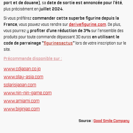
port et de douane)
, sa
date de sortie est annoncée pour l'été
,
plus précisément en
juillet 2024
.
Si vous préférez
commander cette superbe figurine depuis la
France
, vous pouvez vous rendre sur
derivefigurine.com
. De plus,
vous pourrez y
profiter d'une réduction de 3%
sur l'ensemble des
produits pour toute commande dépassant 30 euros
en utilisant le
code de parrainage "
figurinesactus
"
lors de votre inscription sur le
site.
Précommande disponible sur :
www.cdjapan.co.jp
www.play-asia.com
solarisjapan.com
www.nin-nin-game.com
www.amiami.com
www.biginjap.com
So
urce :
Good Smile Company