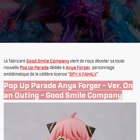
Le fabricant
Good Smile Company
vient de nous dévoiler sa toute
nouvelle
Pop Up Parade
dédiée à
Anya Forger
, personnage
emblématique de la célèbre licence "
SPY X FAMILY
".
Pop Up Parade Anya Forger - Ver. On
an Outing - Good Smile Company