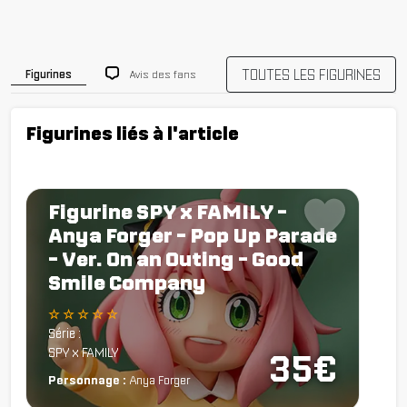
TOUTES LES FIGURINES
Avis des fans
Figurines
Figurines liés à l'article
Figurine SPY x FAMILY -
Anya Forger - Pop Up Parade
- Ver. On an Outing - Good
Smile Company
☆ ☆ ☆ ☆ ☆
Série :
SPY x FAMILY
35€
Personnage :
Anya Forger