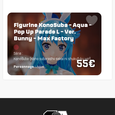
Figurine KonoSuba - Aqua -
Pop Up Parade L - Ver.
Bunny - Max Factory
Chargement...
Série :
KonoSuba (Kono subarashii sekai ni shukufuku wo!)
55€
Personnage :
Aqua