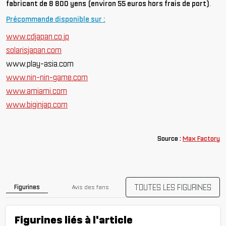
fabricant de 8 800 yens (environ 55 euros hors frais de port)
.
Précommande disponible sur :
www.cdjapan.co.jp
solarisjapan.com
www.play-asia.com
www.nin-nin-game.com
www.amiami.com
www.biginjap.com
Source :
Max Factory
TOUTES LES FIGURINES
Figurines
Avis des fans
Figurines liés à l'article