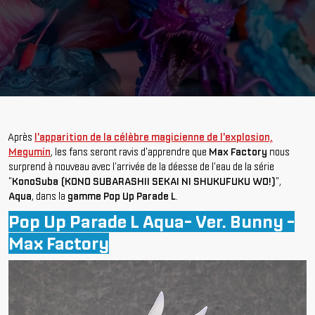
Après
l'apparition de la célèbre magicienne de l'explosion,
Megumin
, les fans seront ravis d'apprendre que
Max Factory
nous
surprend à nouveau avec l'arrivée de la déesse de l'eau de la série
"
KonoSuba (KONO SUBARASHII SEKAI NI SHUKUFUKU WO!)
",
Aqua
, dans la
gamme Pop Up Parade L
.
Pop Up Parade L Aqua- Ver. Bunny -
Max Factory