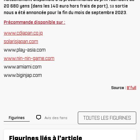
20 680 yens (dans les 140 euro hors frais de port)
, sa
sortie
nous a été annoncée pour la fin du mois de septembre 2023
.
Précommande disponible sur :
www.cdjapan.co.jp
solarisjapan.com
www.play-asia.com
www.nin-nin-game.com
www.amiami.com
www.biginjap.com
Source :
B'full
TOUTES LES FIGURINES
Avis des fans
Figurines
Figurines liés à l'article