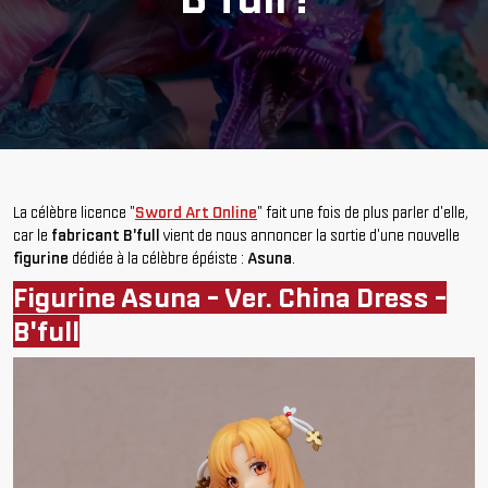
La célèbre licence "
Sword Art Online
" fait une fois de plus parler d'elle,
car le
fabricant B'full
vient de nous annoncer la sortie d'une nouvelle
figurine
dédiée à la célèbre épéiste :
Asuna
.
Figurine Asuna - Ver. China Dress -
B'full