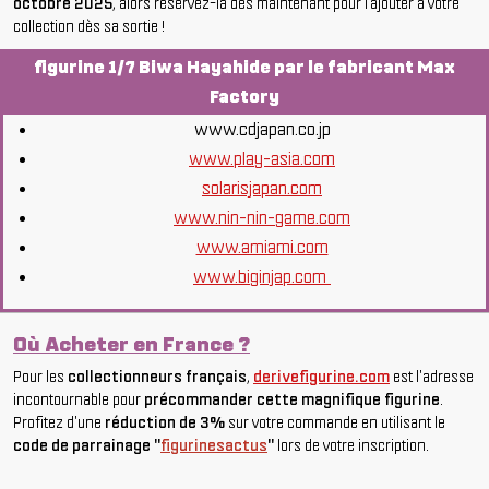
octobre 2025
, alors réservez-la dès maintenant pour l’ajouter à votre
collection dès sa sortie !
figurine 1/7 Biwa Hayahide par le fabricant Max
Factory
www.cdjapan.co.jp
www.play-asia.com
solarisjapan.com
www.nin-nin-game.com
www.amiami.com
www.biginjap.com
Où Acheter en France ?
Pour les
collectionneurs français
,
derivefigurine.com
est l'adresse
incontournable pour
précommander cette magnifique figurine
.
Profitez d'une
réduction de 3%
sur votre commande en utilisant le
code de parrainage "
figurinesactus
"
lors de votre inscription.