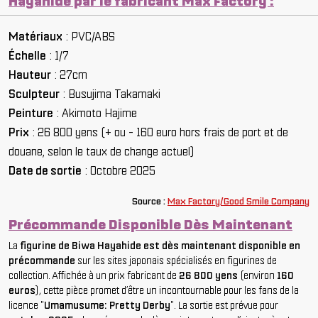
Hayahide par le fabricant Max Factory :
Matériaux
: PVC/ABS
Échelle
: 1/7
Hauteur
: 27cm
Sculpteur
: Busujima Takamaki
Peinture
: Akimoto Hajime
Prix
: 26 800 yens (+ ou - 160 euro hors frais de port et de
douane, selon le taux de change actuel)
Date de sortie
: Octobre 2025
So
urce :
Max Factory/Good Smile Company
Précommande Disponible Dès Maintenant
La
figurine de Biwa Hayahide est dès maintenant disponible en
précommande
sur les sites japonais spécialisés en figurines de
collection. Affichée à un prix fabricant de
26 800 yens
(environ
160
euros
), cette pièce promet d’être un incontournable pour les fans de la
licence "
Umamusume: Pretty Derby
". La sortie est prévue pour