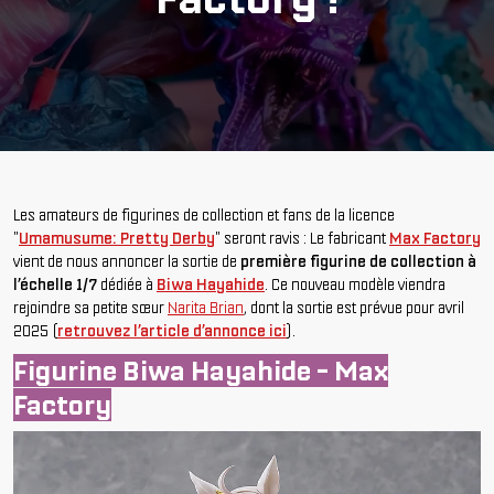
Les amateurs de figurines de collection et fans de la licence
"
Umamusume: Pretty Derby
" seront ravis : Le fabricant
Max Factory
vient de nous annoncer la sortie de
première figurine de collection à
l’échelle 1/7
dédiée à
Biwa Hayahide
. Ce nouveau modèle viendra
rejoindre sa petite sœur
Narita Brian
, dont la sortie est prévue pour avril
2025 (
retrouvez l’article d’annonce ici
).
Figurine Biwa Hayahide - Max
Factory