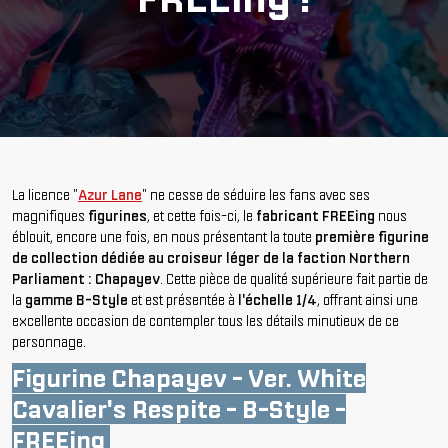
La licence "
Azur Lane
" ne cesse de séduire les fans avec ses
magnifiques
figurines
, et cette fois-ci, le
fabricant FREEing
nous
éblouit, encore une fois, en nous présentant la toute
première figurine
de collection dédiée au croiseur léger de la faction Northern
Parliament : Chapayev
. Cette pièce de qualité supérieure fait partie de
la
gamme B-Style
et est présentée à
l'échelle 1/4
, offrant ainsi une
excellente occasion de contempler tous les détails minutieux de ce
personnage.
Figurine Chapayev - Ver. White
Cavalier's Respite - B-Style -
FREEing