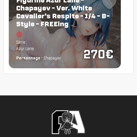
Figurine Azur Lane -
Chapayev - Ver. White
Cavalier's Respite - 1/4 - B-
Style - FREEing
Chargement...
Série :
Azur Lane
270€
Personnage :
Chapayev