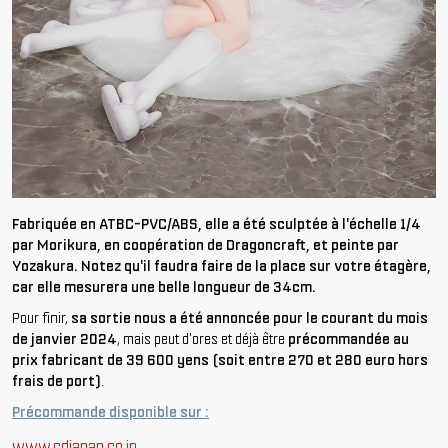
Fabriquée en ATBC-PVC/ABS, elle a été sculptée à l'échelle 1/4
par Morikura, en coopération de Dragoncraft, et peinte par
Yozakura. Notez qu'il faudra faire de la place sur votre étagère,
car elle mesurera une belle longueur de 34cm.
Pour finir,
sa sortie nous a été annoncée pour le courant du mois
de janvier 2024
, mais peut d'ores et déjà être
précommandée au
prix fabricant de 39 600 yens (soit entre 270 et 280 euro hors
frais de port)
.
Précommande disponible sur :
www.cdjapan.co.jp