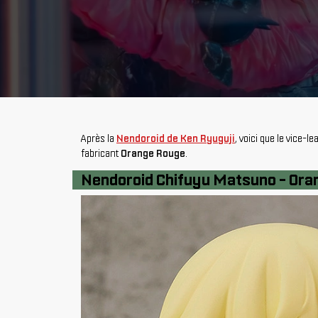
Après la
Nendoroid de Ken Ryuguji
, voici que le vice-
fabricant
Orange Rouge
.
Nendoroid Chifuyu Matsuno - Ora