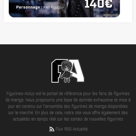
140€
Personnage :
Ken Ryuguji
Figurines-Actus est le portail de référence pour les fans de figurines
de manga. Nous proposons une base de donnée exhaustive et mise à
jour en continu sur l'ensemble des figurines de manga disponibles
sur le marché. En plus de cela, notre site vous offre également des
actualités en temps réel sur les sorties de nouvelles figurines
Flux RSS Actualité