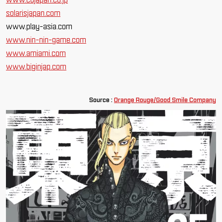
solarisjapan.com
www.play-asia.com
www.nin-nin-game.com
www.amiami.com
www.biginjap.com
Source :
Orange Rouge/Good Smile Company