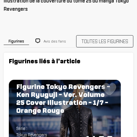
Illustration de la couverture du tome 25 du manga Tokyo
Revengers
TOUTES LES FIGURINES
Avis des fans
Figurines
Figurines liés à l'article
Figurine Tokyo Revengers -
Ken Ryuguji - Ver. Volume
25 Cover Illustration - 1/7 -
Orange Rouge
Chargement...
Série :
Tokyo Revengers