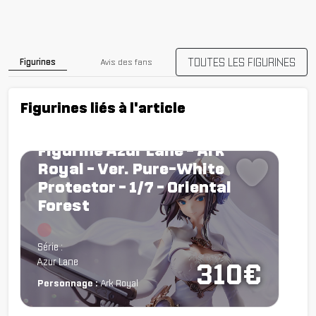
TOUTES LES FIGURINES
Figurines
Avis des fans
Figurines liés à l'article
Figurine Azur Lane - Ark
Royal - Ver. Pure-White
Protector - 1/7 - Oriental
Forest
Chargement...
Série :
Azur Lane
310€
Personnage :
Ark Royal