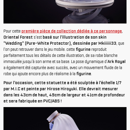
Pour cette
première pièce de collection dédiée à ce personnage
,
Oriental Forest
s'est
basé sur l'illustration de son skin
"Wedding" (Pure-White Protector), dessinée par Mkiiiiii33
, que
l'on peut retrouver dans le jeu mobile. cette
figurine
reproduit
parfaitement tous les détails de cette illustration, de sa robe blanche
immaculée jusqu'à son arme et sa base. La pose dynamique d'
Ark Royal
a également été capturée avec succès, avec un mouvement fluide de la
robe qui ajoute encore plus de réalisme à la
figurine
.
Pour l'occasion, cette statuette a été sculptée à l'échelle 1/7
par M.I.C et peinte par Hirose Hiroyuki. Elle devrait mesurer
dans les 43cm de haut, 49cm de largeur et 41cm de profondeur
et sera fabriquée en PVC/ABS !