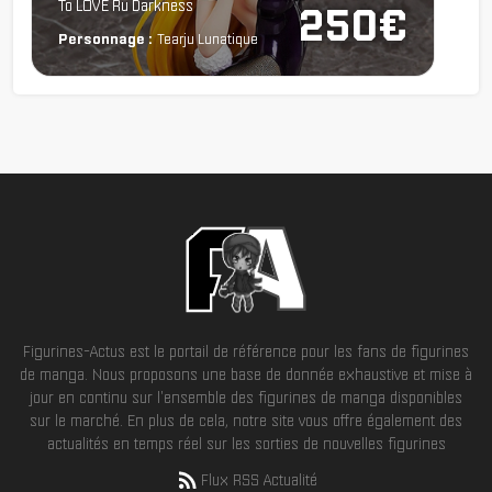
To LOVE Ru Darkness
250€
Personnage :
Tearju Lunatique
Figurines-Actus est le portail de référence pour les fans de figurines
de manga. Nous proposons une base de donnée exhaustive et mise à
jour en continu sur l'ensemble des figurines de manga disponibles
sur le marché. En plus de cela, notre site vous offre également des
actualités en temps réel sur les sorties de nouvelles figurines
Flux RSS Actualité