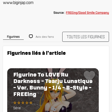
www.biginjap.com
Source :
FREEing/Good Smile Company
TOUTES LES FIGURINES
Avis des fans
Figurines
Figurines liés à l'article
Figurine To LOVE Ru
Darkness - Tearju Lunatique
- Ver. Bunny - 1/4 - B-Style -
FREEing
☆ ☆ ☆ ☆ ☆
Série :