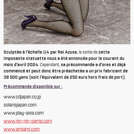
Sculptée à l'échelle 1/4 par Rei Azusa
, la sortie de
cette
imposante statuette nous a été annoncée pour le courant du
mois d'avril 2024
. Cependant,
sa précommande a d'ores et déjà
commencé et peut donc être préachetée a un prix fabricant de
38 500 yens (soit l'équivalent de 250 euro hors frais de port)
.
Précommande disponible sur :
www.cdjapan.co.jp
solarisjapan.com
www.play-asia.com
www.nin-nin-game.com
www.amiami.com