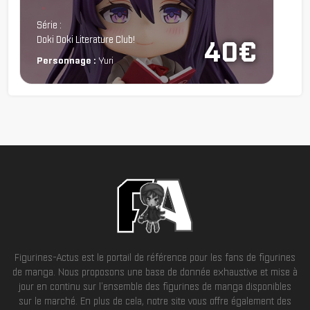
Chargement...
Série :
Doki Doki Literature Club!
40€
Personnage :
Yuri
Figurines-Actus est le portail de référence pour les fans de figurines
de manga. Nous proposons une base de donnée exhaustive et mise à
jour en continu sur l'ensemble des figurines de manga disponibles
sur le marché. En plus de cela, notre site vous offre également des