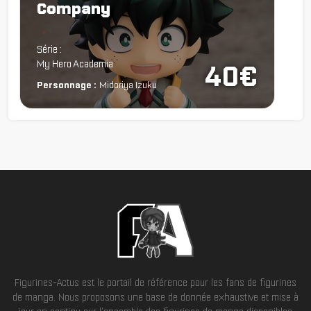
Company
Chargement...
Série :
My Hero Academia
40€
Personnage :
Midoriya Izuku
Figurines-Actus est le portail de référence pour les fans de figurines
de manga. Nous proposons une base de donnée exhaustive et mise à