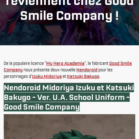
reviennent chez Good
Smile Company !
De la populaire licence "
My Hero Academia
", le fabricant
Good Smile
Company
nous présente deux nouvelle
Nendoroid
pour les
personnages d'
Izuku Midoriya
et
Katsuki Bakugo
.
Nendoroid Midoriya Izuku et Katsuki
Bakugo - Ver. U.A. School Uniform -
Good Smile Company