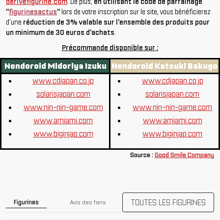
derivefigurine.com
. De plus,
en utilisant le code de parrainage
"
figurinesactus
"
lors de votre inscription sur le site, vous bénéficierez
d'une
réduction de 3% valable sur l'ensemble des produits pour
un minimum de 30 euros d'achats
.
Précommande disponible sur :
Nendoroid Midoriya Izuku
Nendoroid Katsuki Bakugo
www.cdjapan.co.jp
www.cdjapan.co.jp
solarisjapan.com
solarisjapan.com
www.nin-nin-game.com
www.nin-nin-game.com
www.amiami.com
www.amiami.com
www.biginjap.com
www.biginjap.com
Source :
Good Smile Company
TOUTES LES FIGURINES
Figurines
Avis des fans