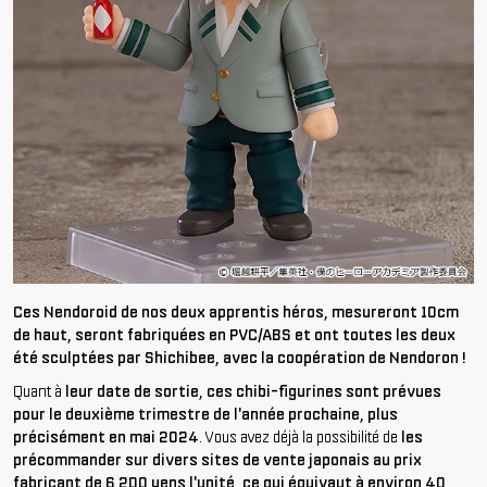
Ces Nendoroid de nos deux apprentis héros, mesureront 10cm
de haut, seront fabriquées en PVC/ABS et ont toutes les deux
été sculptées par Shichibee, avec la coopération de Nendoron !
Quant à
leur date de sortie, ces chibi-figurines sont prévues
pour le deuxième trimestre de l'année prochaine, plus
précisément en mai 2024
. Vous avez déjà la possibilité de
les
précommander sur divers sites de vente japonais au prix
fabricant de 6 200 yens l'unité, ce qui équivaut à environ 40