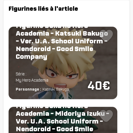
Figurines liés à l'article
Figurine Boku no Hero
Academia - Katsuki Bakugo
- Ver. U.A. School Uniform -
Nendoroid - Good Smile
Company
Chargement...
Série :
My Hero Academia
40€
Personnage :
Katsuki Bakugo
Figurine Boku no Hero
Academia - Midoriya Izuku -
Ver. U.A. School Uniform -
Nendoroid - Good Smile