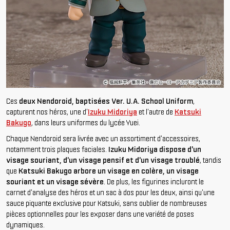
Ces
deux Nendoroid, baptisées Ver. U.A. School Uniform
,
capturent nos héros, une d'
Izuku Midoriya
et l'autre de
Katsuki
Bakugo
, dans leurs uniformes du lycée Yuei.
Chaque Nendoroid sera livrée avec un assortiment d'accessoires,
notamment trois plaques faciales.
Izuku Midoriya dispose d'un
visage souriant, d'un visage pensif et d'un visage troublé
, tandis
que
Katsuki Bakugo arbore un visage en colère, un visage
souriant et un visage sévère
. De plus, les figurines incluront le
carnet d'analyse des héros et un sac à dos pour les deux, ainsi qu'une
sauce piquante exclusive pour Katsuki, sans oublier de nombreuses
pièces optionnelles pour les exposer dans une variété de poses
dynamiques.