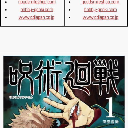
goodsmileshop.com
goodsmileshop.com
hobby-genki.com
hobby-genki.com
www.cdjapan.co.jp
www.cdjapan.co.jp