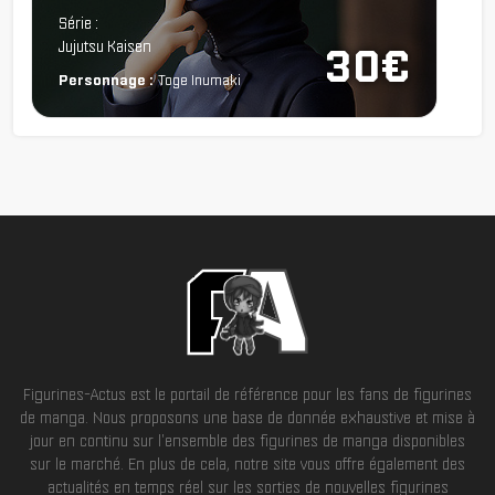
Série :
Jujutsu Kaisen
30€
Personnage :
Toge Inumaki
Figurines-Actus est le portail de référence pour les fans de figurines
de manga. Nous proposons une base de donnée exhaustive et mise à
jour en continu sur l'ensemble des figurines de manga disponibles
sur le marché. En plus de cela, notre site vous offre également des
actualités en temps réel sur les sorties de nouvelles figurines