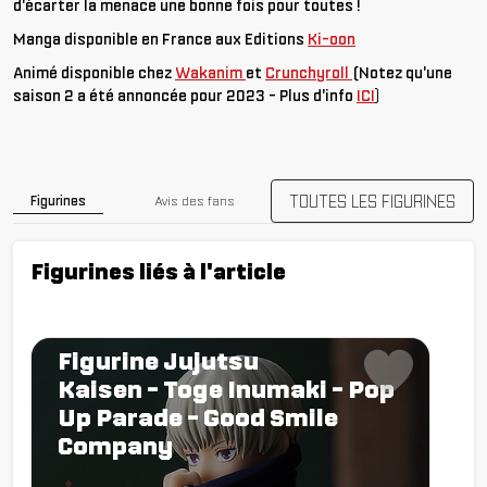
d'écarter la menace une bonne fois pour toutes !
Manga disponible en France aux Editions
Ki-oon
Animé disponible chez
Wakanim
et
Crunchyroll
(Notez qu'une
saison 2 a été annoncée pour 2023 - Plus d'info
ICI
)
TOUTES LES FIGURINES
Figurines
Avis des fans
Figurines liés à l'article
Figurine Jujutsu
Kaisen - Toge Inumaki - Pop
Up Parade - Good Smile
Company
Chargement...