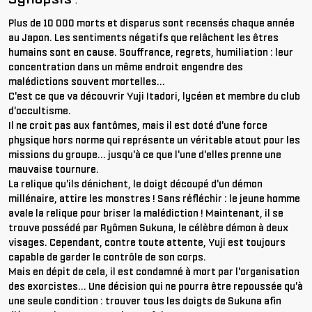
Plus de 10 000 morts et disparus sont recensés chaque année
au Japon. Les sentiments négatifs que relâchent les êtres
humains sont en cause. Souffrance, regrets, humiliation : leur
concentration dans un même endroit engendre des
malédictions souvent mortelles...
C'est ce que va découvrir Yuji Itadori, lycéen et membre du club
d'occultisme.
Il ne croit pas aux fantômes, mais il est doté d'une force
physique hors norme qui représente un véritable atout pour les
missions du groupe... jusqu'à ce que l'une d'elles prenne une
mauvaise tournure.
La relique qu'ils dénichent, le doigt découpé d'un démon
millénaire, attire les monstres ! Sans réfléchir : le jeune homme
avale la relique pour briser la malédiction ! Maintenant, il se
trouve possédé par Ryômen Sukuna, le célèbre démon à deux
visages. Cependant, contre toute attente, Yuji est toujours
capable de garder le contrôle de son corps.
Mais en dépit de cela, il est condamné à mort par l'organisation
des exorcistes... Une décision qui ne pourra être repoussée qu'à
une seule condition : trouver tous les doigts de Sukuna afin