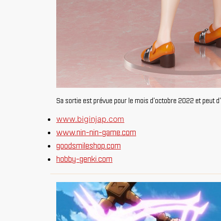
Sa sortie est prévue pour le mois d'octobre 2022 et peut 
www.biginjap.com
www.nin-nin-game.com
goodsmileshop.com
hobby-genki.com