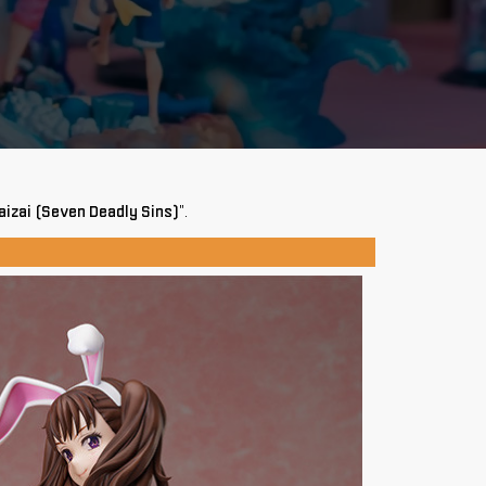
aizai (Seven Deadly Sins)
".