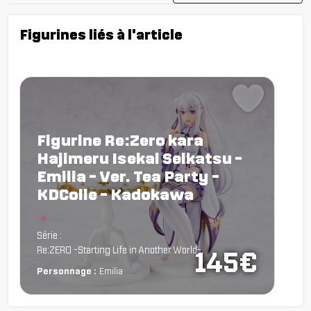
Figurines liés à l'article
Figurine Re:Zero kara
Hajimeru Isekai Seikatsu -
Emilia - Ver. Tea Party -
KDColle - Kadokawa
Chargement...
Série :
Re:ZERO -Starting Life in Another World-
145€
Personnage :
Emilia