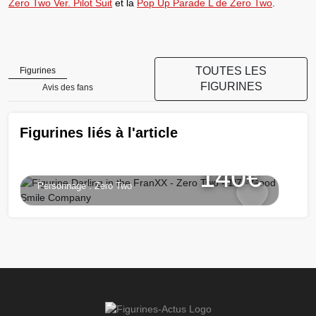
Zero Two Ver. Pilot Suit
et la
Pop Up Parade L de Zero Two
.
Figurine Darling in the FranXX
TOUTES LES
Figurines
- Zero Two - 1/7 - Good Smile
FIGURINES
Avis des fans
Company
Figurines liés à l'article
Chargement...
Série :
Darling in the FranXX
140€
Personnage :
Zero Two