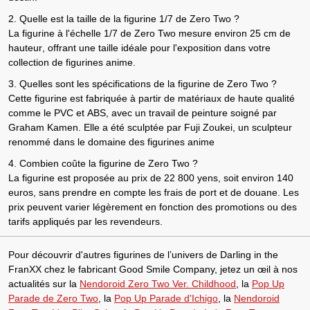
2. Quelle est la taille de la figurine 1/7 de Zero Two ?
La
figurine à l'échelle 1/7
de
Zero Two
mesure environ
25 cm de
hauteur
, offrant une taille idéale pour l'exposition dans votre
collection de figurines
anime
.
3. Quelles sont les spécifications de la figurine de Zero Two ?
Cette figurine est fabriquée à partir de matériaux de haute qualité
comme le
PVC
et
ABS
, avec un travail de peinture soigné par
Graham Kamen
. Elle a été sculptée par
Fuji Zoukei
, un sculpteur
renommé dans le domaine des figurines
anime
4. Combien coûte la figurine de Zero Two ?
La figurine est proposée au prix de
22 800 yens
, soit environ
140
euros
, sans prendre en compte les frais de port et de douane. Les
prix peuvent varier légèrement en fonction des promotions ou des
tarifs appliqués par les revendeurs.
Pour découvrir d'autres figurines de l’univers de Darling in the
FranXX chez le fabricant Good Smile Company, jetez un œil à nos
actualités sur la
Nendoroid Zero Two Ver. Childhood
, la
Pop Up
Parade de Zero Two
, la
Pop Up Parade d'Ichigo
, la
Nendoroid