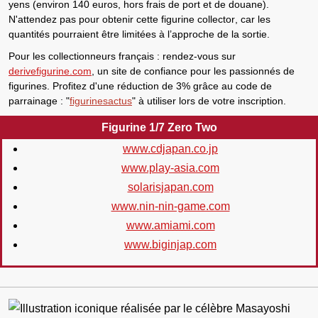
yens
(environ
140 euros
, hors frais de port et de douane).
N'attendez pas pour obtenir cette
figurine collector
, car les
quantités pourraient être limitées à l’approche de la sortie.
Pour les collectionneurs français
: rendez-vous sur
derivefigurine.com
, un site de confiance pour les passionnés de
figurines. Profitez d'une
réduction de 3%
grâce au code de
parrainage :
"
figurinesactus
"
à utiliser lors de votre inscription.
Figurine 1/7 Zero Two
www.cdjapan.co.jp
www.play-asia.com
solarisjapan.com
www.nin-nin-game.com
www.amiami.com
www.biginjap.com