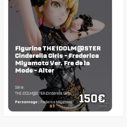
Figurine THE iDOLM@STER
Cinderella Girls - Frederica
Miyamoto Ver. Fre de la
Mode - Alter
Chargement...
Série :
THE iDOLM@STER Cinderella Girls
150€
Personnage :
Frederica Miyamoto