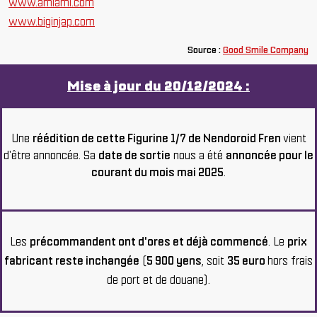
www.amiami.com
www.biginjap.com
Source :
Good Smile Company
Mise à jour du 20/12/2024 :
Une
réédition de cette Figurine 1/7 de Nendoroid Fren
vient
d'être annoncée. Sa
date de sortie
nous a été
annoncée pour le
courant du mois mai 2025
.
Les
précommandent ont d'ores et déjà commencé
. Le
prix
fabricant reste inchangée
(
5 900 yens
, soit
35 euro
hors frais
de port et de douane).