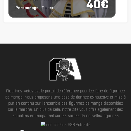
40€
Personnage :
Frieren
Figurines-Actus est le portail de référence pour les fans de figurines
de manga. Nous proposons une base de donnée exhaustive et mise à
jour en continu sur l'ensemble des figurines de manga disponibles
sur le marché. En plus de cela, notre site vous offre également des
actualités en temps réel sur les sorties de nouvelles figurines
Flux RSS Actualité