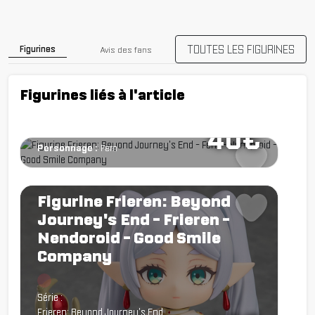
Figurine Frieren: Beyond
Journey's End - Fern -
Nendoroid - Good Smile
TOUTES LES FIGURINES
Figurines
Avis des fans
Company
Figurines liés à l'article
Chargement...
Série :
Frieren: Beyond Journey's End
40€
Personnage :
Fern
Figurine Frieren: Beyond
Journey's End - Frieren -
Nendoroid - Good Smile
Company
Chargement...
Série :
Frieren: Beyond Journey's End