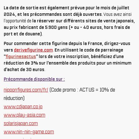
La date de sortie est également prévue pour le mois de juillet
2024, et les précommandes sont déjà ouvertes
. Vous avez ainsi
l'opportunité de
la réserver sur différents sites de vente japonais,
au prix fabricant de 5 900 yens (+ ou - 40 euros, hors frais de
port et de douane)
.
Pour commander cette figurine depuis la France, dirigez-vous
vers
derivefigurine.com
.
En utilisant le code de parrainage
"
figurinesactus
" lors de votre inscription, bénéficiez d'une
réduction de 3% sur l'ensemble des produits pour un minimum
d'achat de 30 euros
.
Précommande disponible sur :
nipponfigures.com/fr/
(Code promo : ACTUS = 10% de
réduction)
www.cdjapan.co.jp
www.play-asia.com
solarisjapan.com
www.nin-nin-game.com