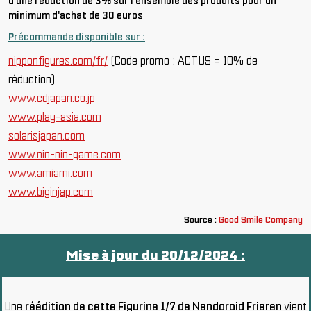
d'une réduction de 3% sur l'ensemble des produits pour un
minimum d'achat de 30 euros
.
Précommande disponible sur :
nipponfigures.com/fr/
(Code promo : ACTUS = 10% de
réduction)
www.cdjapan.co.jp
www.play-asia.com
solarisjapan.com
www.nin-nin-game.com
www.amiami.com
www.biginjap.com
Source :
Good Smile Company
Mise à jour du 20/12/2024 :
Une
réédition de cette Figurine 1/7 de Nendoroid Frieren
vient