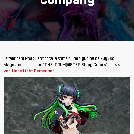
Le fabricant
Phat !
annonce la sortie d'une
figurine
de
Fuyuko
Mayuzumi
de la série "
THE iDOLM@STER Shiny Colors
" dans sa
ver. Neon Light Romancer
.