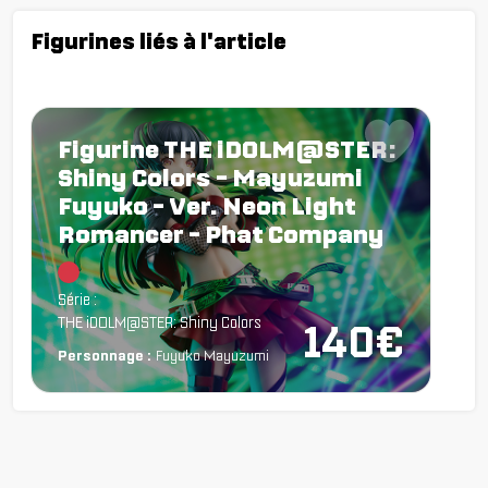
Figurines liés à l'article
Figurine THE iDOLM@STER:
Shiny Colors - Mayuzumi
Fuyuko - Ver. Neon Light
Romancer - Phat Company
Chargement...
Série :
THE iDOLM@STER: Shiny Colors
140€
Personnage :
Fuyuko Mayuzumi