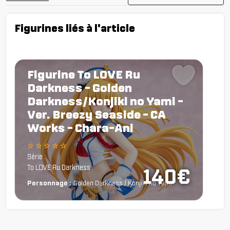
Figurines liés à l'article
Figurine To LOVE Ru
Darkness - Golden
Darkness/Konjiki no Yami -
Ver. Breezy Seaside - CA
Works - Chara-Ani
☆ ☆ ☆ ☆ ☆
Série :
To LOVE Ru Darkness
140€
Personnage :
Golden Darkness / Konjiki no Yami