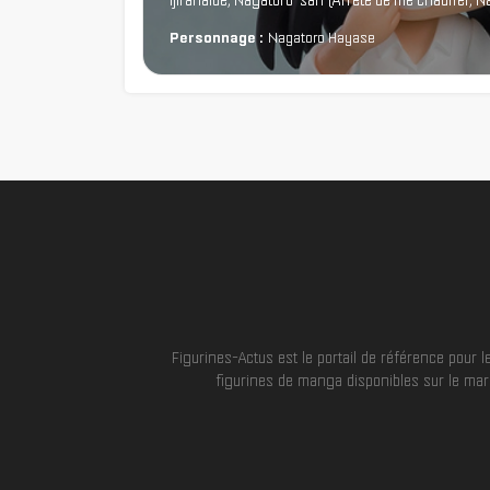
Ijiranaide, Nagatoro-san (Arrête de me chauffer, N
Personnage :
Nagatoro Hayase
Figurines-Actus est le portail de référence pour
figurines de manga disponibles sur le marc