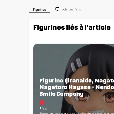
Avis des fans
Figurines
Figurines liés à l'article
Figurine Ijiranaide, Naga
Nagatoro Hayase - Nendor
Smile Company
Chargement...
Série :