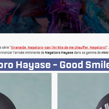
 série "
Ijiranaide, Nagatoro-san (Arrête de me chauffer, Nagatoro)
"
annoncer l'arrivée imminente de
Nagatoro Hayase
dans sa gamme de
mini
oro Hayase - Good Smi