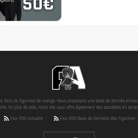
50€
agatoro)
 les fans de figurines de manga. Nous proposons une base de donnée exhaus
hé. En plus de cela, notre site vous offre également des actualités en temps 
Flux RSS Actualité
Flux RSS Base de Données des Figurines