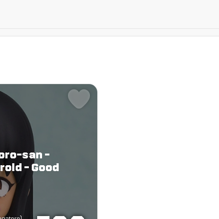
toro-san -
oid - Good