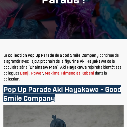
La
collection Pop Up Parade
de
Good Smile Company
continue de
s'agrandir avec l'ajout prochain de la
figurine Aki Hayakawa
de la
populaire série "
Chainsaw Man
".
Aki Hayakawa
rejoindra bientôt ses
collègues
Denji
,
Power
,
Makima
,
Himeno et Kobeni
dans la
collection.
Pop Up Parade Aki Hayakawa - Good
Smile Company