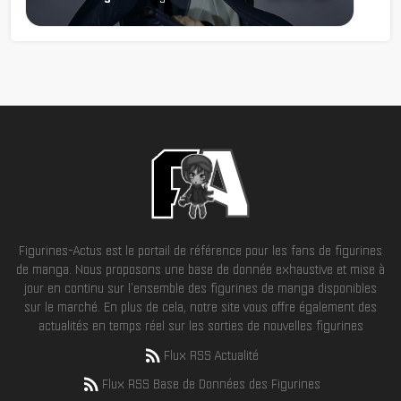
Figurines-Actus est le portail de référence pour les fans de figurines
de manga. Nous proposons une base de donnée exhaustive et mise à
jour en continu sur l'ensemble des figurines de manga disponibles
sur le marché. En plus de cela, notre site vous offre également des
actualités en temps réel sur les sorties de nouvelles figurines
Flux RSS Actualité
Flux RSS Base de Données des Figurines