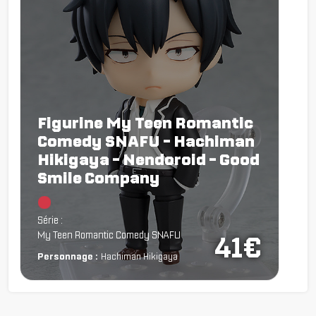
Figurine My Teen Romantic
Comedy SNAFU - Hachiman
Hikigaya - Nendoroid - Good
Smile Company
Chargement...
Série :
My Teen Romantic Comedy SNAFU
41€
Personnage :
Hachiman Hikigaya