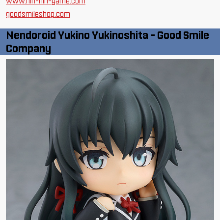
www.nin-nin-game.com
goodsmileshop.com
Nendoroid Yukino Yukinoshita - Good Smile
Company