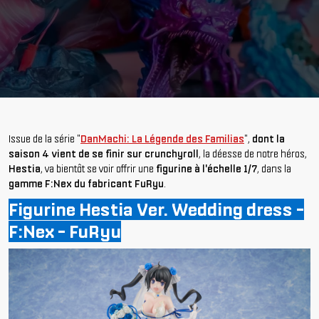
Issue de la série "
DanMachi: La Légende des Familias
",
dont la
saison 4 vient de se finir sur crunchyroll
, la déesse de notre héros,
Hestia
, va bientôt se voir offrir une
figurine à l'échelle 1/7
, dans la
gamme F:Nex du fabricant FuRyu
.
Figurine Hestia Ver. Wedding dress -
F:Nex - FuRyu