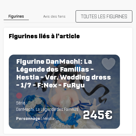
TOUTES LES FIGURINES
Figurines
Avis des fans
Figurines liés à l'article
Figurine DanMachi: La
Légende des Familias -
Hestia - Ver. Wedding dress
- 1/7 - F:Nex - FuRyu
Chargement...
Série :
DanMachi: La Légende des Familias
245€
Personnage :
Hestia