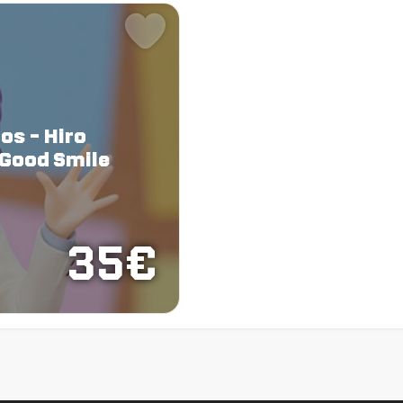
os - Hiro
 Good Smile
35€