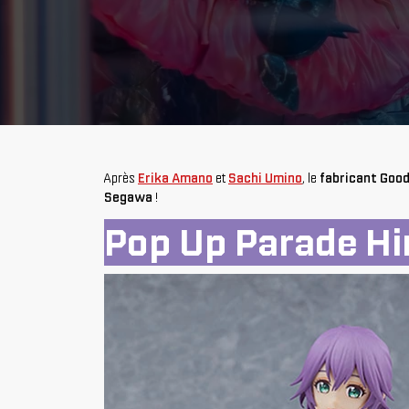
Après
Erika Amano
et
Sachi Umino
, le
fabricant Goo
Segawa
!
Pop Up Parade H