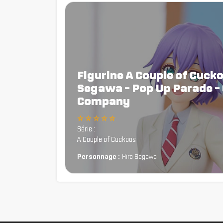
Figurine A Couple of Cucko
Segawa - Pop Up Parade -
Company
☆ ☆ ☆ ☆ ☆
Série :
A Couple of Cuckoos
Personnage :
Hiro Segawa