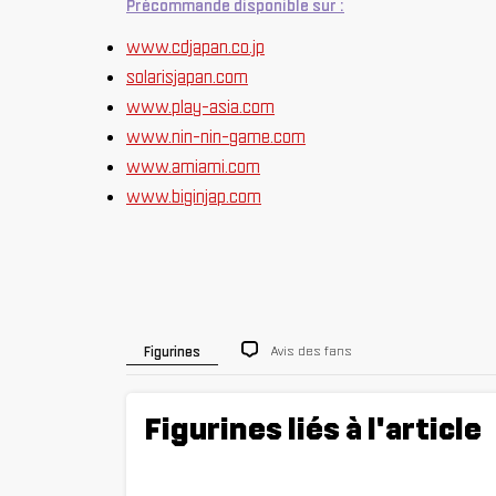
Précommande disponible sur :
www.cdjapan.co.jp
solarisjapan.com
www.play-asia.com
www.nin-nin-game.com
www.amiami.com
www.biginjap.com
Avis des fans
Figurines
Figurines liés à l'article