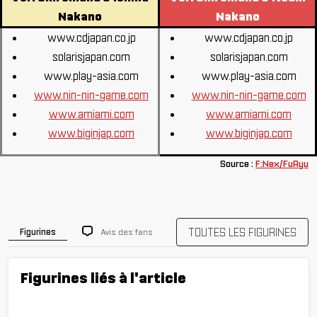
Nakano
Nakano
www.cdjapan.co.jp
www.cdjapan.co.jp
solarisjapan.com
solarisjapan.com
www.play-asia.com
www.play-asia.com
www.nin-nin-game.com
www.nin-nin-game.com
www.amiami.com
www.amiami.com
www.biginjap.com
www.biginjap.com
Source :
F:Nex/FuRyu
TOUTES LES FIGURINES
Avis des fans
Figurines
Figurines liés à l'article