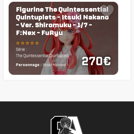
Figurine The Quintessential
Quintuplets - Itsuki Nakano
- Ver. Shiromuku - 1/7 -
F:Nex - FuRyu
☆ ☆ ☆ ☆ ☆
Série :
The Quintessential Quintuplets
270€
Personnage :
Itsuki Nakano