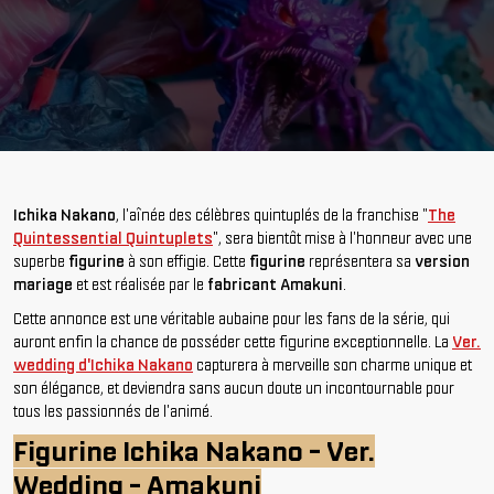
Ichika Nakano
, l'aînée des célèbres quintuplés de la franchise "
The
Quintessential Quintuplets
", sera bientôt mise à l'honneur avec une
superbe
figurine
à son effigie. Cette
figurine
représentera sa
version
mariage
et est réalisée par le
fabricant Amakuni
.
Cette annonce est une véritable aubaine pour les fans de la série, qui
auront enfin la chance de posséder cette figurine exceptionnelle. La
Ver.
wedding d'Ichika Nakano
capturera à merveille son charme unique et
son élégance, et deviendra sans aucun doute un incontournable pour
tous les passionnés de l'animé.
Figurine Ichika Nakano - Ver.
Wedding - Amakuni