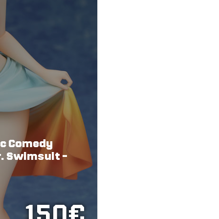
ic Comedy
r. Swimsuit -
150€