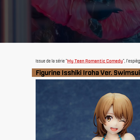
Issue de la série "
My Teen Romantic Comedy
", l'espiè
Figurine Isshiki Iroha Ver. Swimsu