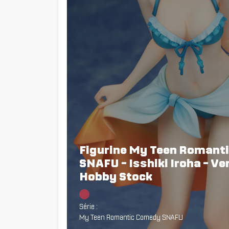
Figurine My Teen Romant
SNAFU - Isshiki Iroha - Ve
Hobby Stock
Chargement...
Série :
My Teen Romantic Comedy SNAFU