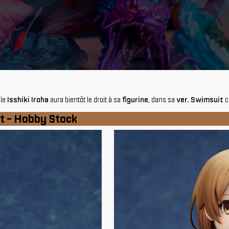
gle
Isshiki Iroha
aura bientôt le droit à sa
figurine
, dans sa
ver. Swimsuit
c
it - Hobby Stock