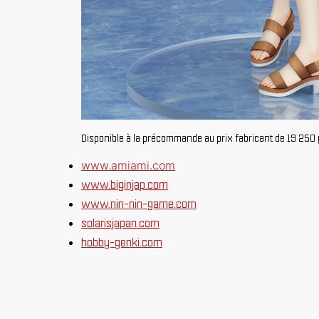
Disponible à la précommande au prix fabricant de 19 250 y
www.amiami.com
www.biginjap.com
www.nin-nin-game.com
solarisjapan.com
hobby-genki.com