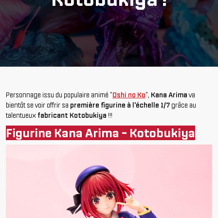
Personnage issu du populaire animé "
Oshi no Ko
",
Kana Arima
va
bientôt se voir offrir sa
première figurine à l'échelle 1/7
grâce au
talentueux
fabricant Kotobukiya
!!!
Figurine Kana Arima - Kotobukiya