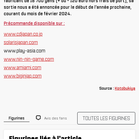
fabricant de 18 700 yens (+ ou - 120 euro hors frais de port), sa
sortie nous a été annoncée pour le début de l'année prochaine,
courant du mois de février 2024.
Précommande disponible sur :
www.cdjapan.co.jp
solarisjapan.com
www.play-asia.com
www.nin-nin-game.com
www.amiami.com
www.biginjap.com
Source :
Kotobukiya
TOUTES LES FIGURINES
Avis des fans
Figurines
Figurines liés à l'article