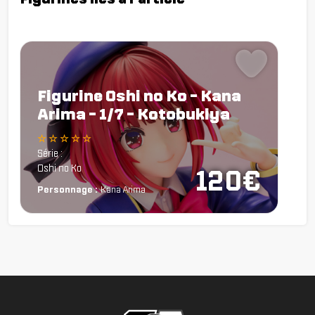
Figurine Oshi no Ko - Kana
Arima - 1/7 - Kotobukiya
☆ ☆ ☆ ☆ ☆
Série :
Oshi no Ko
120€
Personnage :
Kana Arima