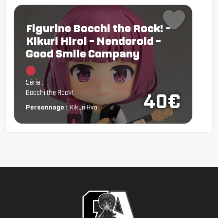
Figurine Bocchi the Rock! -
Kikuri Hiroi - Nendoroid -
Good Smile Company
Chargement...
Série :
Bocchi the Rock!
40€
Personnage :
Kikuri Hiroi