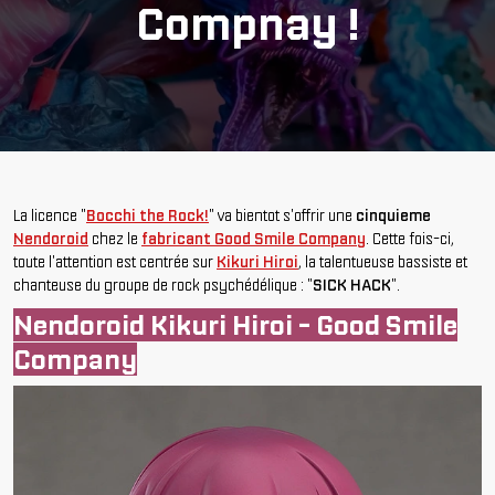
Compnay !
La licence "
Bocchi the Rock!
" va bientot s'offrir une
cinquieme
Nendoroid
chez le
fabricant Good Smile Company
. Cette fois-ci,
toute l'attention est centrée sur
Kikuri Hiroi
, la talentueuse bassiste et
chanteuse du groupe de rock psychédélique : "
SICK HACK
".
Nendoroid Kikuri Hiroi - Good Smile
Company