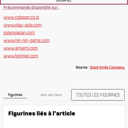
Précommande disponible sur :
www.cdjapan.co.jp
www.play-asia.com
solarisjapan.com
www.nin-nin-game.com
www.amiami.com
www.biginjap.com
Source :
Good Smile Company
TOUTES LES FIGURINES
Figurines
Avis des fans
Figurines liés à l'article