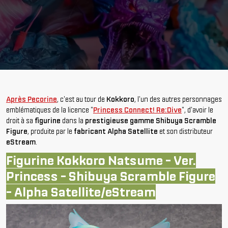
Après Pecorine
, c'est au tour de
Kokkoro
, l'un des autres personnages
emblématiques de la licence "
Princess Connect! Re:Dive
", d'avoir le
droit à sa
figurine
dans la
prestigieuse gamme Shibuya Scramble
Figure
, produite par le
fabricant Alpha Satellite
et son distributeur
eStream
.
Figurine Kokkoro Natsume - Ver.
Princess - Shibuya Scramble Figure
- Alpha Satellite/eStream