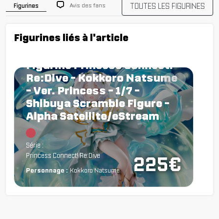
TOUTES LES FIGURINES
Avis des fans
Figurines
Figurines liés à l'article
Figurine Princess Connect!
Re:Dive - Kokkoro Natsume
- Ver. Princess - 1/7 -
Shibuya Scramble Figure -
Alpha Satellite/eStream
Chargement...
Série :
Princess Connect! Re:Dive
225€
Personnage :
Kokkoro Natsume