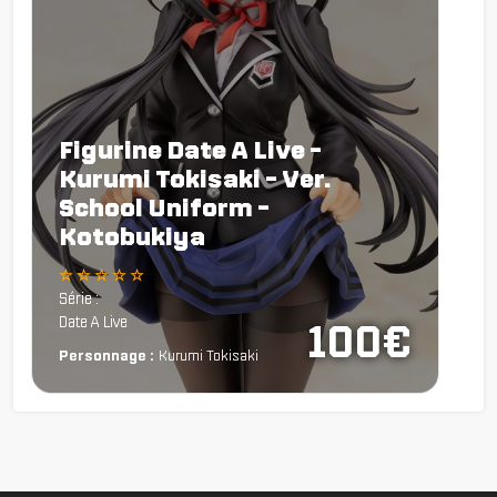
Figurine Date A Live -
Kurumi Tokisaki - Ver.
School Uniform -
Kotobukiya
☆ ☆ ☆ ☆ ☆
Série :
Date A Live
100€
Personnage :
Kurumi Tokisaki