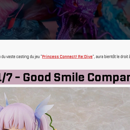
 du vaste casting du jeu "
Princess Connect! Re:Dive
", aura bientôt le droi
 1/7 - Good Smile Compa