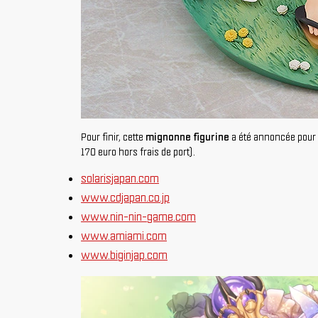
Pour finir, cette
mignonne figurine
a été annoncée pour 
170 euro hors frais de port).
solarisjapan.com
www.cdjapan.co.jp
www.nin-nin-game.com
www.amiami.com
www.biginjap.com