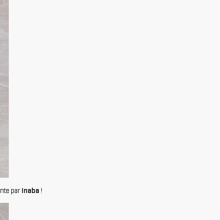
inte par
Inaba
!