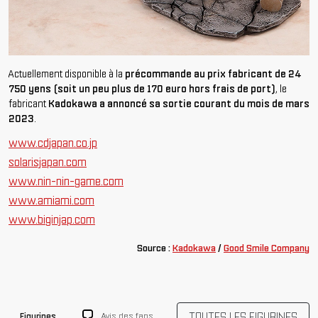
Actuellement disponible à la
précommande au prix fabricant de 24
750 yens (soit un peu plus de 170 euro hors frais de port)
, le
fabricant
Kadokawa a annoncé sa sortie courant du mois de mars
2023
.
www.cdjapan.co.jp
solarisjapan.com
www.nin-nin-game.com
www.amiami.com
www.biginjap.com
Source :
Kadokawa
/
Good Smile Company
TOUTES LES FIGURINES
Avis des fans
Figurines