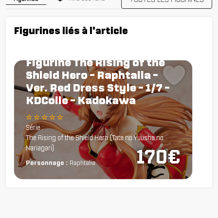
Figurines liés à l'article
Figurine The Rising of the
Shield Hero - Raphtalia -
Ver. Red Dress Style - 1/7 -
KDColle - Kadokawa
☆ ☆ ☆ ☆ ☆
Série :
The Rising of the Shield Hero (Tate no Yuusha no
Nariagari)
170€
Personnage :
Raphtalia