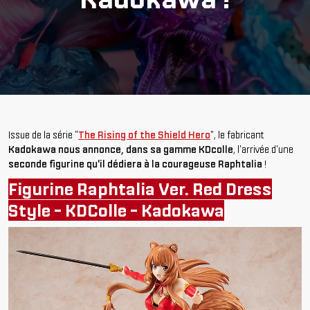
Issue de la série "
The Rising of the Shield Hero
", le fabricant
Kadokawa nous annonce, dans sa gamme KDcolle
, l'arrivée d'une
seconde figurine qu'il dédiera à la courageuse Raphtalia
!
Figurine Raphtalia Ver. Red Dress
Style - KDColle - Kadokawa