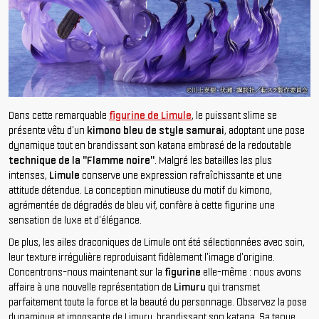
Dans cette remarquable
figurine de Limule
, le puissant slime se
présente vêtu d'un
kimono bleu de style samurai
, adoptant une pose
dynamique tout en brandissant son katana embrasé de la redoutable
technique de la "Flamme noire"
. Malgré les batailles les plus
intenses,
Limule
conserve une expression rafraîchissante et une
attitude détendue. La conception minutieuse du motif du kimono,
agrémentée de dégradés de bleu vif, confère à cette figurine une
sensation de luxe et d'élégance.
De plus, les ailes draconiques de Limule ont été sélectionnées avec soin,
leur texture irrégulière reproduisant fidèlement l'image d'origine.
Concentrons-nous maintenant sur la
figurine
elle-même : nous avons
affaire à une nouvelle représentation de
Limuru
qui transmet
parfaitement toute la force et la beauté du personnage. Observez la pose
dynamique et imposante de Limuru, brandissant son katana. Sa tenue