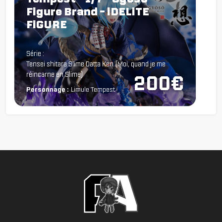
Figure Brand - iDELiTE
FiGURE
Chargement...
Série :
Tensei shitara Slime Datta Ken (Moi, quand je me
réincarne en Slime)
200€
Personnage :
Limule Tempest