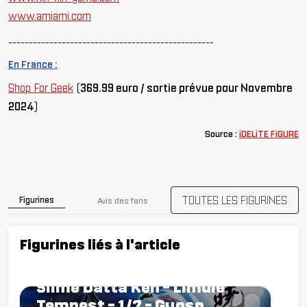
www.amiami.com
--------------------------------------------------
En France :
Shop For Geek
(
369.99 euro / sortie prévue pour Novembre
2024
)
Source :
iDELiTE FiGURE
TOUTES LES FIGURINES
Figurines
Avis des fans
Figurines liés à l'article
Figurine Tensei shitara
Slime Datta Ken - Limule
Tempest - 1/7 - Gyoso