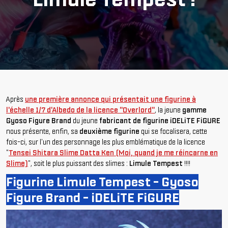
Après
une première annonce qui présentait une figurine à
l'échelle 1/7 d'Albedo de la licence "Overlord"
, la jeune
gamme
Gyoso Figure Brand
du jeune
fabricant de figurine iDELiTE FiGURE
nous présente, enfin, sa
deuxième figurine
qui se focalisera, cette
fois-ci, sur l'un des personnage les plus emblématique de la licence
"
Tensei Shitara Slime Datta Ken (Moi, quand je me réincarne en
Slime)
", soit le plus puissant des slimes :
Limule Tempest
!!!!
Figurine Limule Tempest - Gyoso
Figure Brand - iDELiTE FiGURE