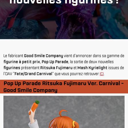
Le fabricant
Good Smile Company
vient d'annoncer dans sa gamme de
figurine à petit prix
,
Pop Up
Parade
, la sortie de deux nouvelles
figurines
présentant
Ritsuka Fujimaru
et
Mash Kyrielight
issues de
l'OAV "
Fate/Grand Carnival
" que vous pourrez retrouver
ICI
.
Pop Up Parade Ritsuka Fujimaru Ver. Carnival -
Good Smile Company