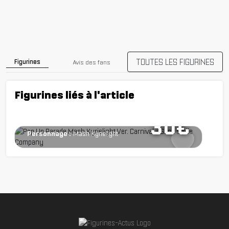
Figurine Fate/Grand
Carnival - Mash Kyrielight -
Ver. Carnival - Pop Up
Parade - Good Smile
TOUTES LES FIGURINES
Figurines
Avis des fans
Company
Figurines liés à l'article
Chargement...
Série :
Fate/Grand Carnival
30€
Personnage :
Mash Kyrielight