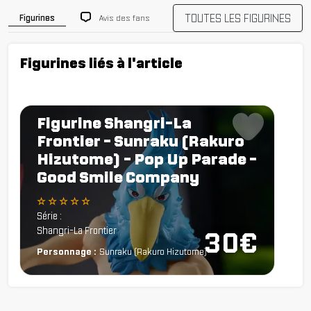
TOUTES LES FIGURINES
Avis des fans
Figurines
Figurines liés à l'article
Figurine Shangri-La
Frontier - Sunraku (Rakuro
Hizutome) - Pop Up Parade -
Good Smile Company
☆ ☆ ☆ ☆ ☆
Série :
Shangri-La Frontier
30€
Personnage :
Sunraku (Rakuro Hizutome)