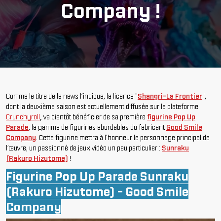
Company !
Comme le titre de la news l’indique, la licence "
Shangri-La Frontier
",
dont la deuxième saison est actuellement diffusée sur la plateforme
Crunchyroll
,
va bientôt bénéficier de sa première
figurine Pop Up
Parade
, la gamme de figurines abordables du fabricant
Good Smile
Company
. Cette figurine mettra à l’honneur le personnage principal de
l’œuvre, un passionné de jeux vidéo un peu particulier :
Sunraku
(Rakuro Hizutome)
!
Figurine Pop Up Parade Sunraku
(Rakuro Hizutome) - Good Smile
Company