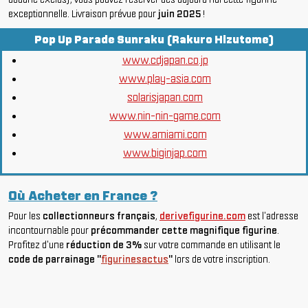
exceptionnelle. Livraison prévue pour
juin 2025
!
Pop Up Parade Sunraku (Rakuro Hizutome)
www.cdjapan.co.jp
www.play-asia.com
solarisjapan.com
www.nin-nin-game.com
www.amiami.com
www.biginjap.com
Où Acheter en France ?
Pour les
collectionneurs français
,
derivefigurine.com
est l'adresse
incontournable pour
précommander cette magnifique figurine
.
Profitez d'une
réduction de 3%
sur votre commande en utilisant le
code de parrainage "
figurinesactus
"
lors de votre inscription.