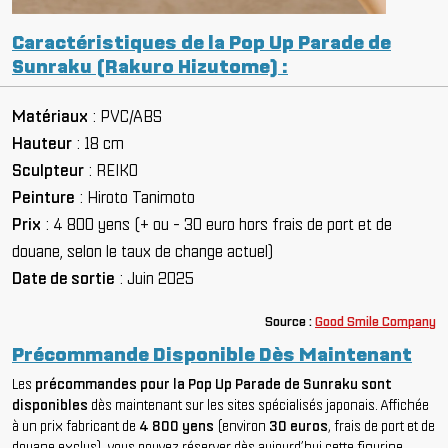
Caractéristiques de la Pop Up Parade de
Sunraku (Rakuro Hizutome) :
Matériaux
: PVC/ABS
Hauteur
: 18 cm
Sculpteur
: REIKO
Peinture
: Hiroto Tanimoto
Prix
: 4 800 yens (+ ou - 30 euro hors frais de port et de
douane, selon le taux de change actuel)
Date de sortie
: Juin 2025
So
urce :
Good Smile Company
Précommande Disponible Dès Maintenant
Les
précommandes pour la Pop Up Parade de Sunraku sont
disponibles
dès maintenant sur les sites spécialisés japonais. Affichée
à un prix fabricant de
4 800 yens
(environ
30 euros
, frais de port et de
douane exclus), vous pouvez réserver dès aujourd’hui cette figurine