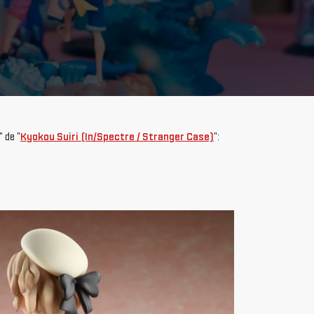
" de "
Kyokou Suiri (In/Spectre / Stranger Case)
":