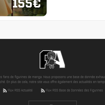
155€
 les fans de figurines de manga. Nous proposons une base de donnée exhaus
hé. En plus de cela, notre site vous offre également des actualités en temps 
Flux RSS Actualité
Flux RSS Base de Données des Figurines