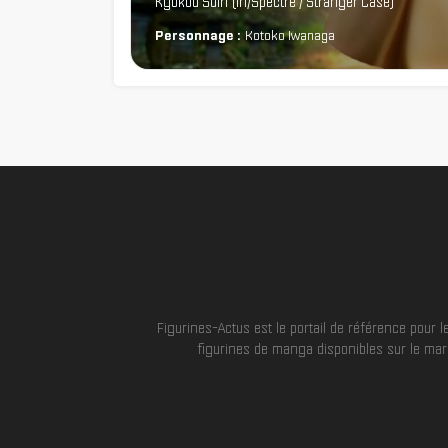
Kyokou Suiri (In/Spectre / Stranger Case)
Personnage :
Kotoko Iwanaga
Figurines-Actus est le portail de référence pour
figurines de manga disponibles sur le marc