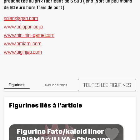
préachetée au prix fabricant de 6 500 yens (soit un peu moins
de 50 euro hors frais de port)
.
solarisjapan.com
www.cdjapan.co.jp
www.nin-nin-game.com
www.amiami.com
www.biginjap.com
TOUTES LES FIGURINES
Figurines
Avis des fans
Figurines liés à l'article
Figurine Fate/kaleid liner
PRISMA☆ILLYA - Chloe von