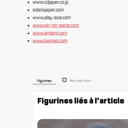
www.cdjapan.co.jp
solarisjapan.com
www.play-asia.com
www.nin-nin-game.com
www.amiami.com
www.biginjap.com
Avis des fans
Figurines
Figurines liés à l'article