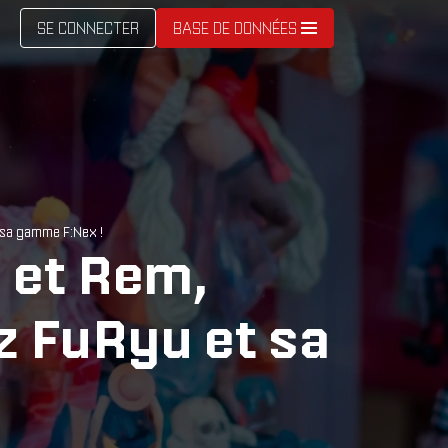
SE CONNECTER
BASE DE DONNÉES
 sa gamme F:Nex !
 et Rem,
z FuRyu et sa