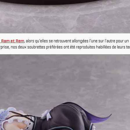
s, Ram et Rem
, alors qu'elles se retrouvent allongées l'une sur l'autre pour
surprise, nos deux soubrettes préférées ont été reproduites habillées de leurs