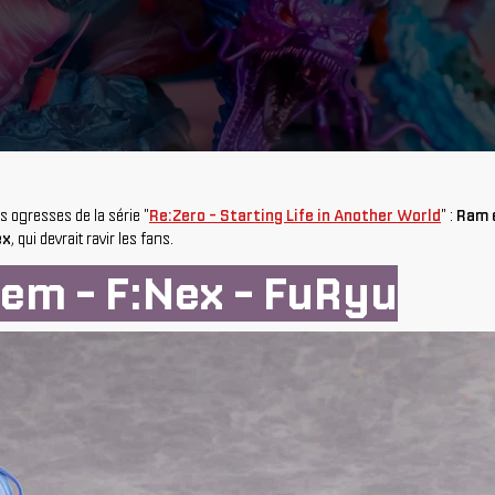
s ogresses de la série "
Re:Zero - Starting Life in Another World
" :
Ram 
ex
, qui devrait ravir les fans.
Rem - F:Nex - FuRyu