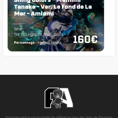
Tanaka - Ver. Le Fond de La
Mer - Amiami
Chargement...
Série :
THE iDOLM@STER: Shiny Colors
160€
Personnage :
Mamimi Tanaka
Figurines-Actus est le portail de référence pour les fans de figurines