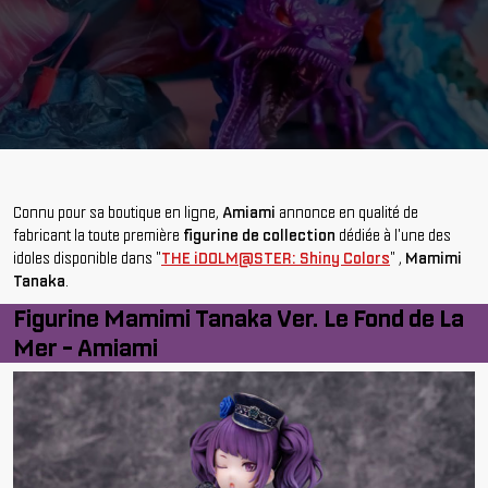
Connu pour sa boutique en ligne,
Amiami
annonce en qualité de
fabricant la toute première
figurine de collection
dédiée à l'une des
idoles disponible dans "
THE iDOLM@STER: Shiny Colors
" ,
Mamimi
Tanaka
.
Figurine Mamimi Tanaka Ver. Le Fond de La
Mer - Amiami