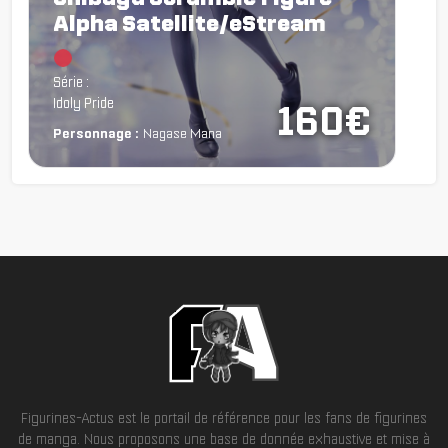
Alpha Satellite/eStream
Chargement...
Série :
Idoly Pride
160€
Personnage :
Nagase Mana
Figurines-Actus est le portail de référence pour les fans de figurines
de manga. Nous proposons une base de donnée exhaustive et mise à