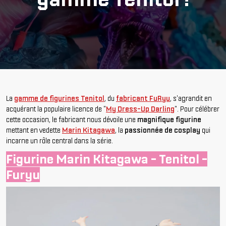
La
gamme de figurines Tenitol
, du
fabricant FuRyu
, s'agrandit en
acquérant la populaire licence de "
My Dress-Up Darling
". Pour célébrer
cette occasion, le fabricant nous dévoile une
magnifique figurine
mettant en vedette
Marin Kitagawa
, la
passionnée de cosplay
qui
incarne un rôle central dans la série.
Figurine Marin Kitagawa - Tenitol -
Furyu