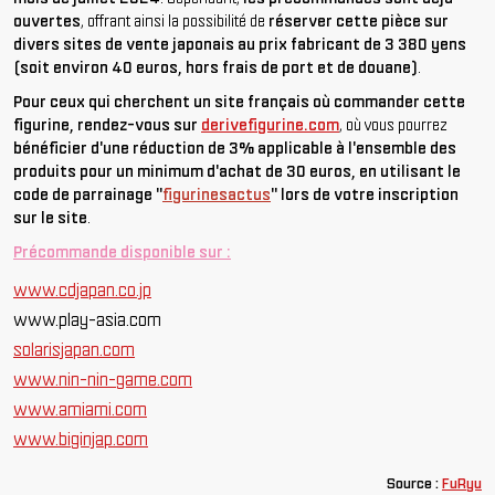
ouvertes
, offrant ainsi la possibilité de
réserver cette pièce sur
divers sites de vente japonais au prix fabricant de 3 380 yens
(soit environ 40 euros, hors frais de port et de douane)
.
Pour ceux qui cherchent un site français où commander cette
figurine, rendez-vous sur
derivefigurine.com
, où vous pourrez
bénéficier d'une réduction de 3% applicable à l'ensemble des
produits pour un minimum d'achat de 30 euros, en utilisant le
code de parrainage "
figurinesactus
" lors de votre inscription
sur le site
.
Précommande disponible sur :
www.cdjapan.co.jp
www.play-asia.com
solarisjapan.com
www.nin-nin-game.com
www.amiami.com
www.biginjap.com
Source :
FuRyu