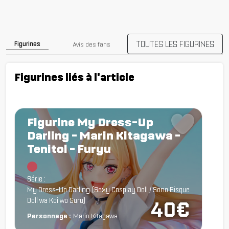
TOUTES LES FIGURINES
Figurines
Avis des fans
Figurines liés à l'article
Figurine My Dress-Up
Darling - Marin Kitagawa -
Tenitol - Furyu
Chargement...
Série :
My Dress-Up Darling (Sexy Cosplay Doll / Sono Bisque
Doll wa Koi wo Suru)
40€
Personnage :
Marin Kitagawa