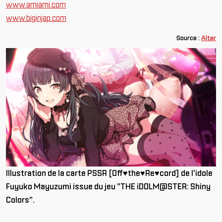
www.amiami.com
www.biginjap.com
Source :
Alter
Illustration de la carte PSSR [Off♥the♥Re♥cord] de l'idole
Fuyuko Mayuzumi issue du jeu "THE iDOLM@STER: Shiny
Colors".