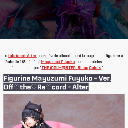
Le
fabricant Alter
nous dévoile officiellement la magnifique
figurine à
l'échelle 1/8
dédiée à
Mayuzumi Fuyuko
, l'une des idoles
emblématiques du jeu "
THE iDOLM@STER: Shiny Colors
".
Figurine Mayuzumi Fuyuko - Ver.
Off♡the♡Re♡cord - Alter