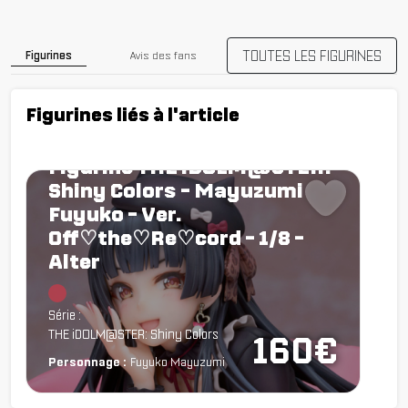
TOUTES LES FIGURINES
Figurines
Avis des fans
Figurines liés à l'article
Figurine THE iDOLM@STER:
Shiny Colors - Mayuzumi
Fuyuko - Ver.
Off♡the♡Re♡cord - 1/8 -
Alter
Chargement...
Série :
THE iDOLM@STER: Shiny Colors
160€
Personnage :
Fuyuko Mayuzumi