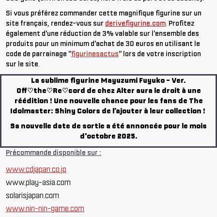
Si vous préférez commander cette magnifique figurine sur un
site français, rendez-vous sur
derivefigurine.com
.
Profitez
également d'une réduction de 3% valable sur l'ensemble des
produits pour un minimum d'achat de 30 euros en utilisant le
code de parrainage "
figurinesactus
" lors de votre inscription
sur le site
.
La sublime
figurine Mayuzumi Fuyuko - Ver.
Off♡the♡Re♡cord de chez Alter aura le droit à une
réédition
! Une nouvelle chance pour les fans de The
Idolmaster: Shiny Colors de l’ajouter à leur collection !
Sa nouvelle
date de sortie a été annoncée pour le mois
d'octobre 2025
.
Précommande disponible sur :
www.cdjapan.co.jp
www.play-asia.com
solarisjapan.com
www.nin-nin-game.com