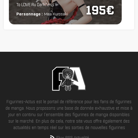
To LOVE Ru Darkness
195€
Personnage :
Mea Kurosaki
Figurines-Actus est le portail de référence pour les fans de figurines
de manga. Nous proposons une base de donnée exhaustive et mise à
jour en continu sur l'ensemble des figurines de manga disponibles
sur le marché. En plus de cela, notre site vous offre également des
actualités en temps réel sur les sorties de nouvelles figurines
Flux RSS Actualité