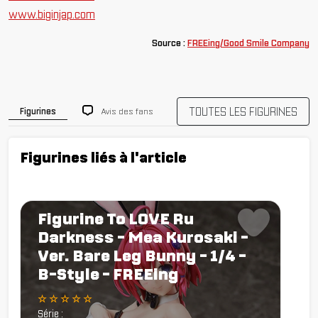
www.biginjap.com
Source :
FREEing/Good Smile Company
TOUTES LES FIGURINES
Avis des fans
Figurines
Figurines liés à l'article
Figurine To LOVE Ru
Darkness - Mea Kurosaki -
Ver. Bare Leg Bunny - 1/4 -
B-Style - FREEing
☆ ☆ ☆ ☆ ☆
Série :